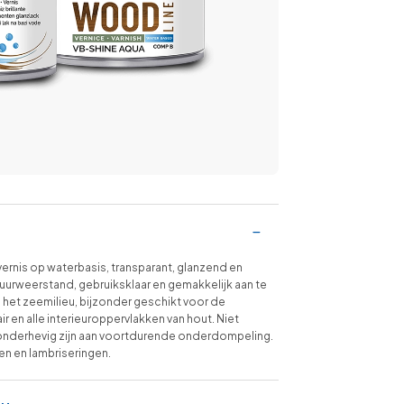
nis op waterbasis, transparant, glanzend en
huurweerstand, gebruiksklaar en gemakkelijk aan te
het zeemilieu, bijzonder geschikt voor de
r en alle interieuroppervlakken van hout. Niet
onderhevig zijn aan voortdurende onderdompeling.
n en lambriseringen.