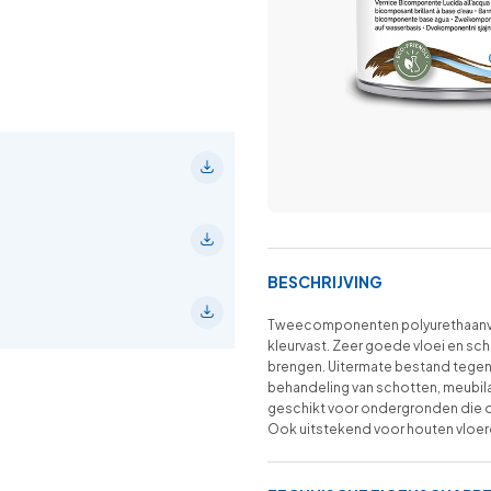
BESCHRIJVING
Tweecomponenten polyurethaanver
kleurvast. Zeer goede vloei en sc
brengen. Uitermate bestand tegen 
behandeling van schotten, meubilai
geschikt voor ondergronden die 
Ook uitstekend voor houten vloere