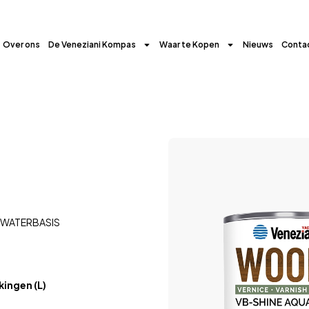
Over ons
De Veneziani Kompas
Waar te Kopen
Nieuws
Conta
WATERBASIS
ingen (L)