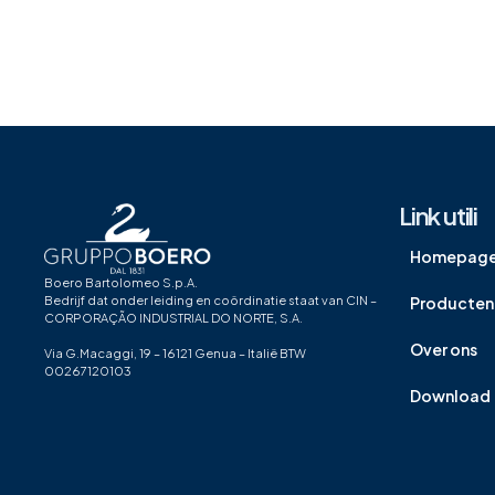
Link utili
Homepag
Boero Bartolomeo S.p.A.
Producten
Bedrijf dat onder leiding en coördinatie staat van CIN –
CORPORAÇÃO INDUSTRIAL DO NORTE, S.A.
Over ons
Via G.Macaggi, 19 – 16121 Genua – Italië BTW
00267120103
Download