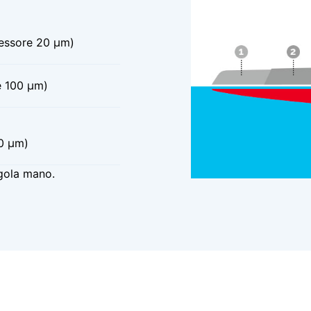
essore 20 μm)
e 100 μm)
0 μm)
ngola mano.