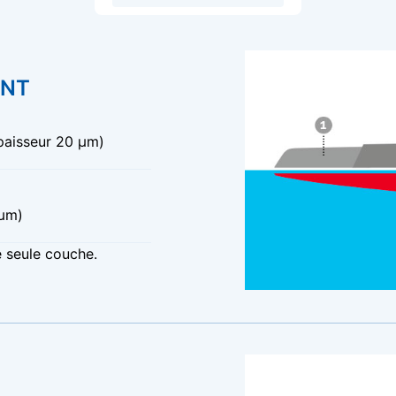
ANT
paisseur 20 μm)
 μm)
e seule couche.