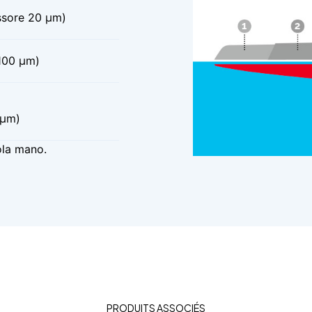
ssore 20 μm)
100 μm)
 μm)
gola mano.
PRODUITS ASSOCIÉS