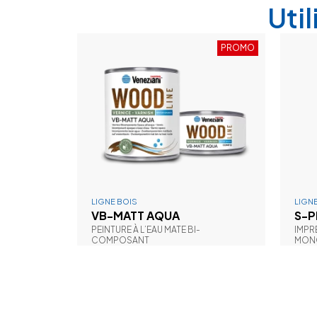
Uti
PROMO
LIGNE BOIS
LIGN
VB-MATT AQUA
S-P
PEINTURE À L’EAU MATE BI-
IMPR
COMPOSANT
MON