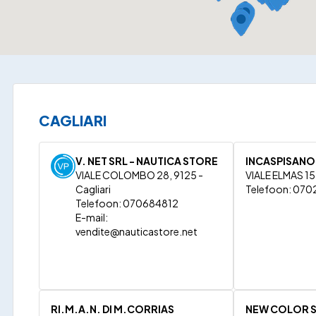
CAGLIARI
V. NET SRL - NAUTICA STORE
INCASPISANO
VIALE COLOMBO 28, 9125 -
VIALE ELMAS 155
Cagliari
Telefoon: 070
Telefoon: 070684812
E-mail:
vendite@nauticastore.net
RI.M.A.N. DI M.CORRIAS
NEW COLOR S