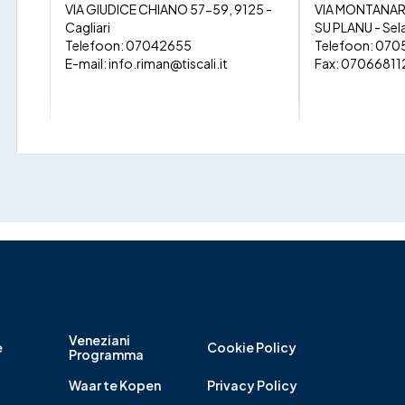
VIA GIUDICE CHIANO 57-59, 9125 -
VIA MONTANARU 
Cagliari
SU PLANU - Sel
Telefoon: 07042655
Telefoon: 07
E-mail:
info.riman@tiscali.it
Fax: 07066811
NAUTICA L'ANCORA S.A.S.
CFADDA SRL
VIA ALCIDE DE GASPERI 44/A, 9045 -
VIA CALAMATTIA
Quartu Sant'Elena
Telefoon: 07
Telefoon: 0709196255
E-mail:
docume
Veneziani
e
Cookie Policy
Programma
BATTELLIERI CAGLIARI SRL
MOTONAUTICA
Waar te Kopen
Privacy Policy
VIA ROMA 101, 09124 - Cagliari
SAS