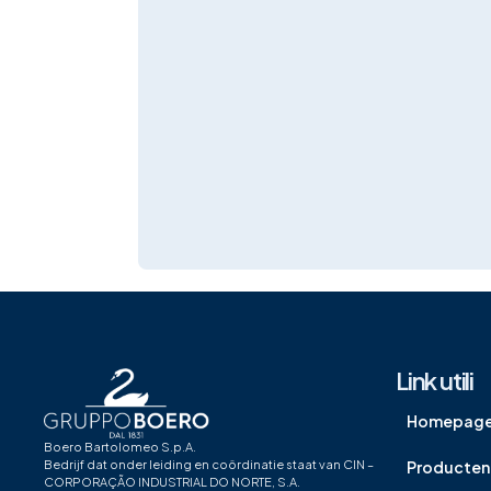
Link utili
Homepag
Boero Bartolomeo S.p.A.
Producten
Bedrijf dat onder leiding en coördinatie staat van CIN –
CORPORAÇÃO INDUSTRIAL DO NORTE, S.A.