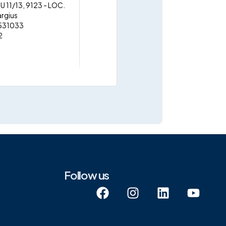
11/13, 9123 - LOC.
argius
0531033
2
 23, 09134 - Cagliari
07342073
nti@cfadda.com
Follow us
 DI CIREDDU A.&C.