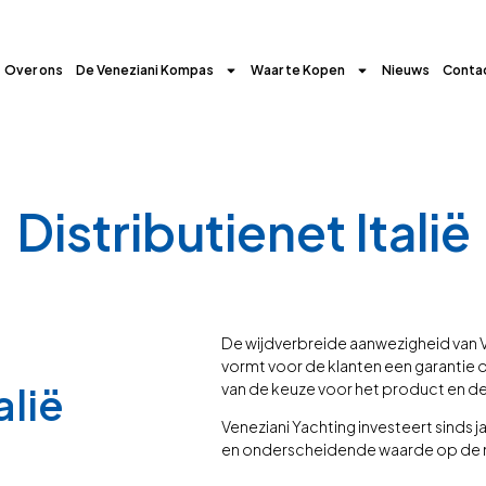
Over ons
De Veneziani Kompas
Waar te Kopen
Nieuws
Conta
Distributienet Italië
De wijdverbreide aanwezigheid van Ve
vormt voor de klanten een garantie op
alië
van de keuze voor het product en de 
Veneziani Yachting investeert sinds ja
en onderscheidende waarde op de 