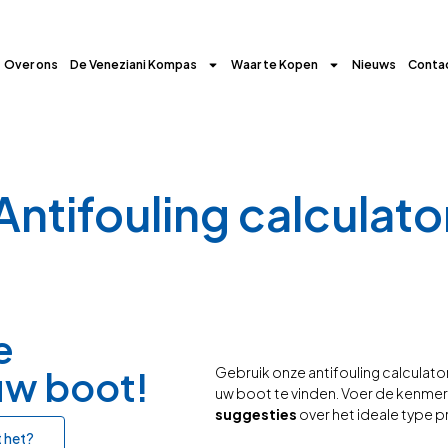
Over ons
De Veneziani Kompas
Waar te Kopen
Nieuws
Conta
Antifouling calculato
e
Gebruik onze antifouling calculat
uw boot!
uw boot te vinden. Voer de kenmer
suggesties
over het ideale type 
 het?