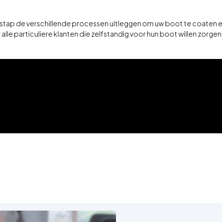
 stap de verschillende processen uitleggen om uw boot te coaten e
le particuliere klanten die zelfstandig voor hun boot willen zorgen