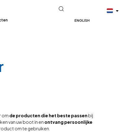
cten
ENGLISH
r
or om
de producten die het beste passen
bij
ken van uw boot in en
ontvang persoonlijke
product om te gebruiken.