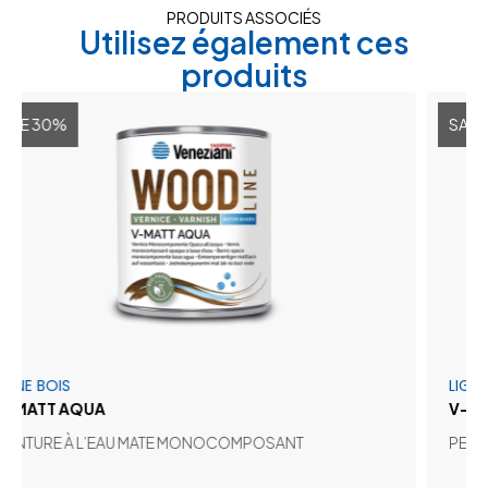
PRODUITS ASSOCIÉS
Utilisez également ces
produits
0%
SALE 30%
IS
LIGNE BOIS
 AQUA
V-SHINE AQ
E À L’EAU MATE MONOCOMPOSANT
PEINTURE À 