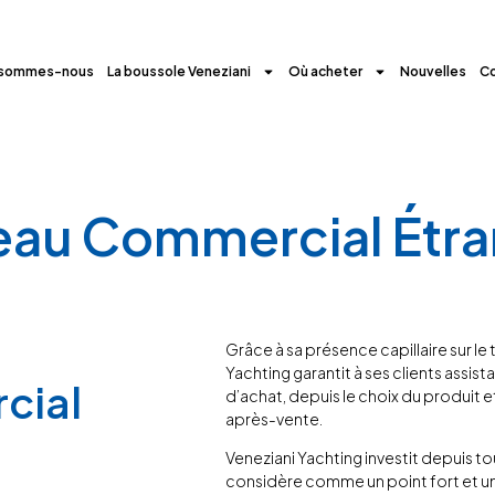
 sommes-nous
La boussole Veneziani
Où acheter
Nouvelles
C
eau Commercial Étra
Grâce à sa présence capillaire sur le 
Yachting garantit à ses clients assis
cial
d’achat, depuis le choix du produit e
après-vente.
Veneziani Yachting investit depuis touj
considère comme un point fort et une