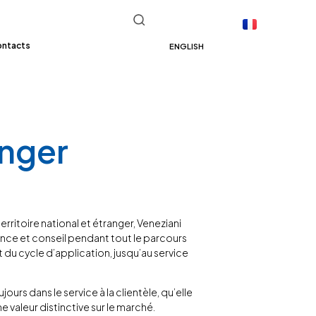
ontacts
ENGLISH
nger
territoire national et étranger, Veneziani
tance et conseil pendant tout le parcours
t du cycle d’application, jusqu’au service
ours dans le service à la clientèle, qu’elle
 valeur distinctive sur le marché.