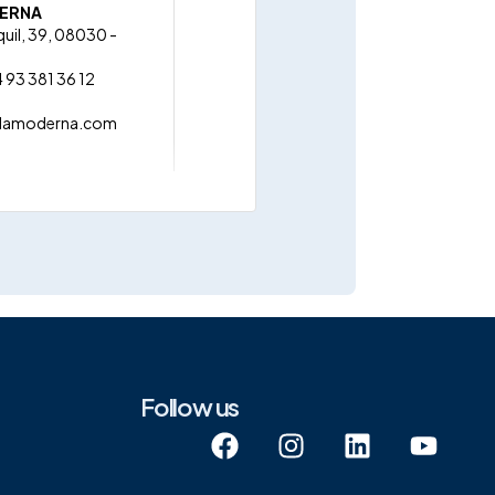
DERNA
uil, 39, 08030 -
 93 381 36 12
lamoderna.com
S.L
– Sant Feliu de
,7, 17220 - SANTA
O, GIRONA
4 620 63 30 05
cial@empordaro.cat
pordaro.cat/
Follow us
L. (IMPORTADOR