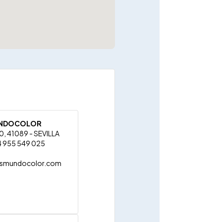
UNDOCOLOR
40, 41089 - SEVILLA
4 955 549 025
rasmundocolor.com