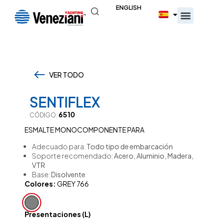
ENGLISH
VER TODO
,
SENTIFLEX
6510
CÓDIGO:
ESMALTE MONOCOMPONENTE PARA
Adecuado para:
Todo tipo de embarcación
Soporte recomendado:
Acero, Aluminio, Madera,
VTR
Base:
Disolvente
Colores:
GREY 766
Presentaciones (L)