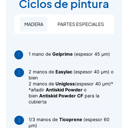
Ciclos de pintura
MADERA
PARTES ESPECIALES
1 mano de
Gelprime
(espesor 45 μm)
2 manos de
Easylac
(espesor 40 μm) o
bien
2 manos de
Unigloss
(espesor 40 μm)*
*añadir
Antiskid Powder
o
bien
Antiskid Powder CF
para la
cubierta
1/3 manos de
Ticoprene
(espesor 60
μm)