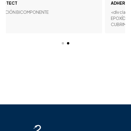
ADHERPOX
 BICOMPONENTE
<div class="produ
EPOXÍDICA BICOMP
CUBRIMIENTO</div