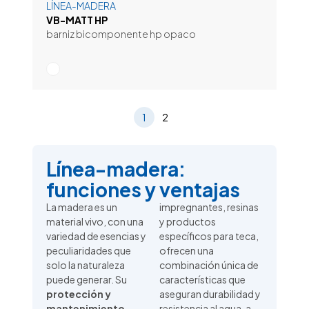
LÍNEA-MADERA
VB-MATT HP
barniz bicomponente hp opaco
1
2
Línea-madera:
funciones y ventajas
La madera es un
impregnantes, resinas
material vivo, con una
y productos
variedad de esencias y
específicos para teca,
peculiaridades que
ofrecen una
solo la naturaleza
combinación única de
puede generar. Su
características que
protección y
aseguran durabilidad y
mantenimiento
resistencia al agua, a