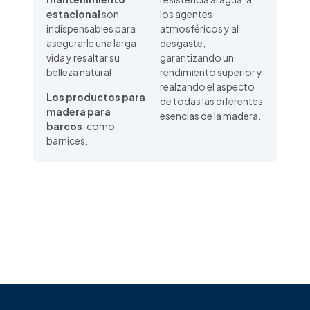
estacional
son
los agentes
indispensables para
atmosféricos y al
asegurarle una larga
desgaste,
vida y resaltar su
garantizando un
belleza natural.
rendimiento superior y
realzando el aspecto
Los productos para
de todas las diferentes
madera para
esencias de la madera.
barcos
, como
barnices,