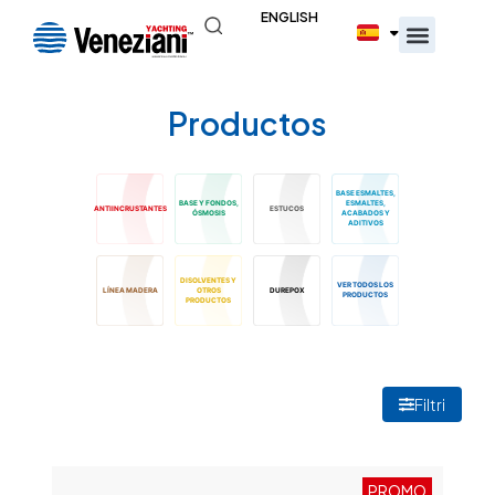
ENGLISH
Productos
BASE ESMALTES,
BASE Y FONDOS,
ESMALTES,
ANTIINCRUSTANTES
ESTUCOS
ÓSMOSIS
ACABADOS Y
ADITIVOS
DISOLVENTES Y
VER TODOS LOS
LÍNEA MADERA
OTROS
DUREPOX
PRODUCTOS
PRODUCTOS
Filtri
PROMO