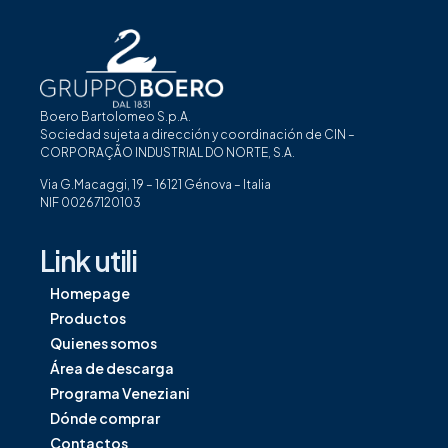
NEW COLOR S.R.L.
VIA MONTANARU 11/13, 9123 - LOC. SU
PLANU - Selargius
Boero Bartolomeo S.p.A.
Teléfono: 070531033
Sociedad sujeta a dirección y coordinación de CIN –
Fax: 070668112
CORPORAÇÃO INDUSTRIAL DO NORTE, S.A.
Via G.Macaggi, 19 – 16121 Génova – Italia
NIF 00267120103
Link utili
NAUTICA L'ANCORA S.A.S.
Homepage
VIA ALCIDE DE GASPERI 44/A, 9045 -
Quartu Sant'Elena
Productos
Teléfono: 0709196255
Quienes somos
Área de descarga
Programa Veneziani
Dónde comprar
Contactos