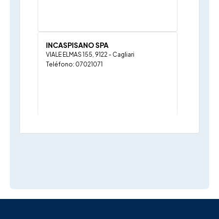
INCASPISANO SPA
VIALE ELMAS 155, 9122 - Cagliari
Teléfono: 07021071
RI.M.A.N. DI M.CORRIAS
VIA GIUDICE CHIANO 57-59, 9125 - Cagliari
Teléfono: 07042655
Correo electrónico:
info.riman@tiscali.it