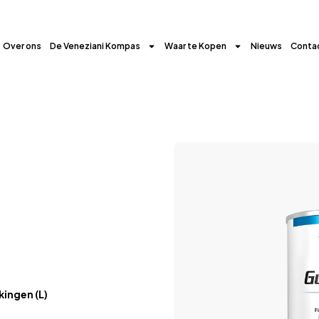
Over ons
De Veneziani Kompas
Waar te Kopen
Nieuws
Conta
ingen (L)