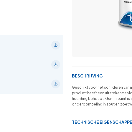
BESCHRIJVING
Geschikt voor het schilderen van 
product heeft een uitstekende vloei 
hechting behoudt. Gummipaint is
onderdompeling in zout en zoet wa
TECHNISCHE EIGENSCHAPP