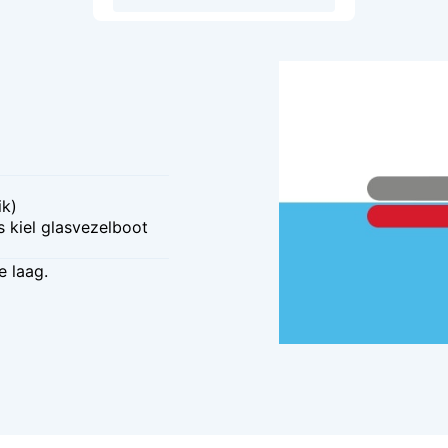
ik)
s kiel glasvezelboot
e laag.