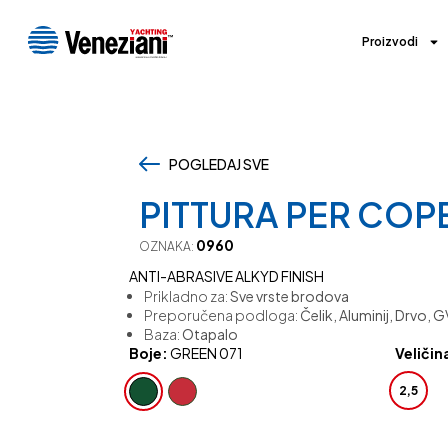
Proizvodi
POGLEDAJ SVE
,
PITTURA PER COP
0960
OZNAKA:
ANTI-ABRASIVE ALKYD FINISH
Prikladno za:
Sve vrste brodova
Preporučena podloga:
Čelik, Aluminij, Drvo, 
Baza:
Otapalo
Boje:
GREEN 071
Veličin
2,5