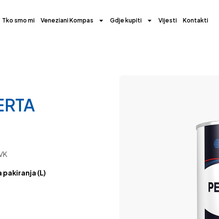
Tko smo mi
Veneziani Kompas
Gdje kupiti
Vijesti
Kontakti
ERTA
GVK
a pakiranja (L)