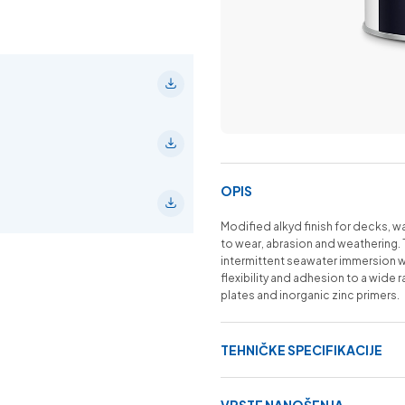
OPIS
Modified alkyd finish for decks, w
to wear, abrasion and weathering.
intermittent seawater immersion w
flexibility and adhesion to a wide 
plates and inorganic zinc primers.
TEHNIČKE SPECIFIKACIJE
VRSTE NANOŠENJA