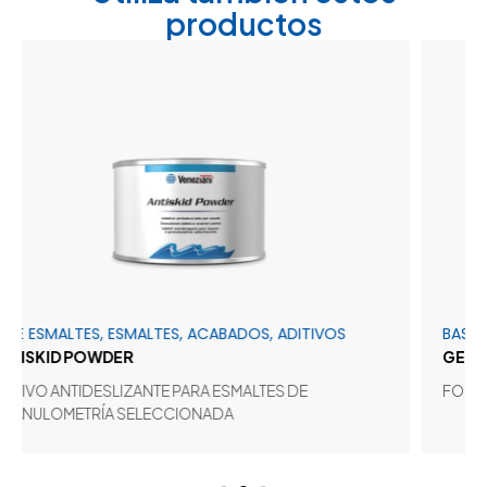
productos
ESMALTES, ESMALTES, ACABADOS, ADITIVOS
BASE Y FO
KID POWDER
GEL PRIM
VO ANTIDESLIZANTE PARA ESMALTES DE
FONDO ALQ
LOMETRÍA SELECCIONADA