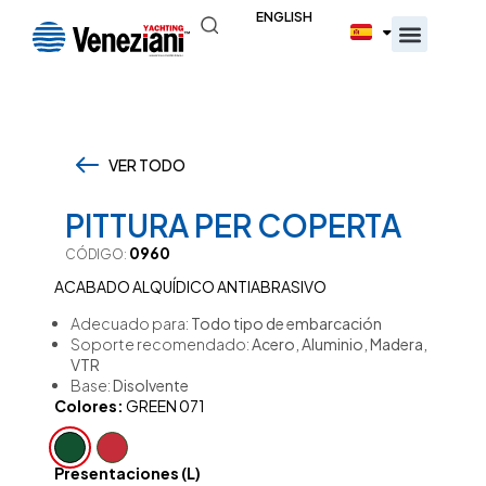
ENGLISH
VER TODO
,
PITTURA PER COPERTA
0960
CÓDIGO:
ACABADO ALQUÍDICO ANTIABRASIVO
Adecuado para:
Todo tipo de embarcación
Soporte recomendado:
Acero, Aluminio, Madera,
VTR
Base:
Disolvente
Colores:
GREEN 071
Presentaciones (L)