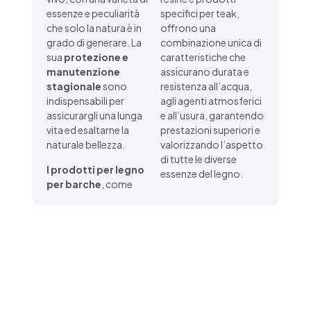
essenze e peculiarità
specifici per teak,
che solo la natura è in
offrono una
grado di generare. La
combinazione unica di
sua
protezione e
caratteristiche che
manutenzione
assicurano durata e
stagionale
sono
resistenza all’acqua,
indispensabili per
agli agenti atmosferici
assicurargli una lunga
e all’usura, garantendo
vita ed esaltarne la
prestazioni superiori e
naturale bellezza.
valorizzando l’aspetto
di tutte le diverse
I prodotti per legno
essenze del legno.
per barche
, come