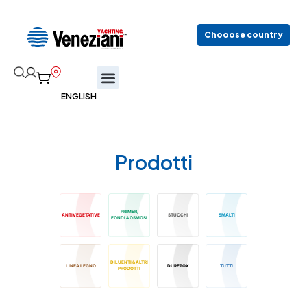
Chooose country
Prodotti
PRIMER,
ANTIVEGETATIVE
STUCCHI
SMALTI
FONDI & OSMOSI
DILUENTI & ALTRI
LINEA LEGNO
DUREPOX
TUTTI
PRODOTTI