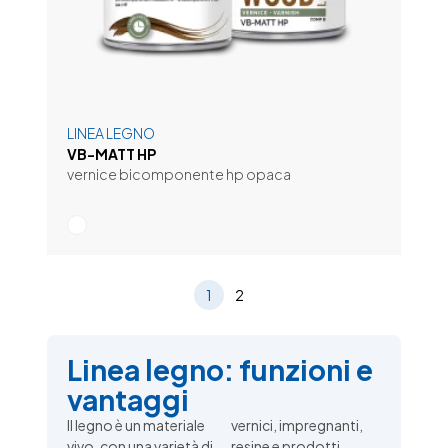
LINEA LEGNO
VB-MATT HP
vernice bicomponente hp opaca
1
2
Linea legno: funzioni e
vantaggi
Il legno è un materiale
vernici, impregnanti,
vivo, con una varietà di
resine e prodotti