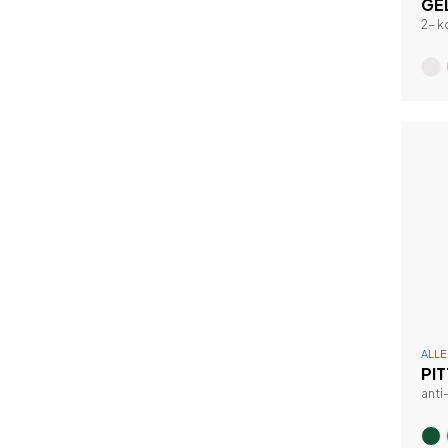
GE
2- 
ALL
PI
anti