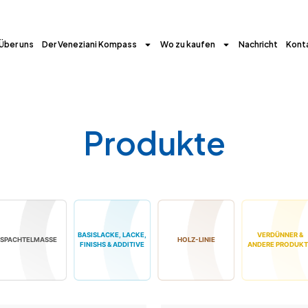
Über uns
Der Veneziani Kompass
Wo zu kaufen
Nachricht
Kont
Produkte
BASISLACKE, LACKE,
VERDÜNNER &
SPACHTELMASSE
HOLZ-LINIE
FINISHS & ADDITIVE
ANDERE PRODUKT