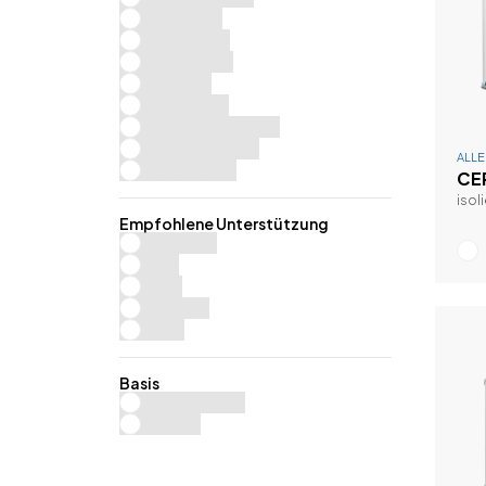
Antifouling
Gummipaint
Epoxidharze
Gelgloss
Polyurethan
Additiv für Resina3+
Additiv für Lacke
ALL
Wassertanks
CE
isol
Empfohlene Unterstützung
Aluminium
GFK
Holz
Neopren
Stahl
Basis
Lösungsmittel
Wasser