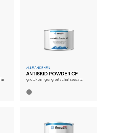
ALLE ANSEHEN
ANTISKID POWDER CF
für
grobkörniger gleitschutzzusatz