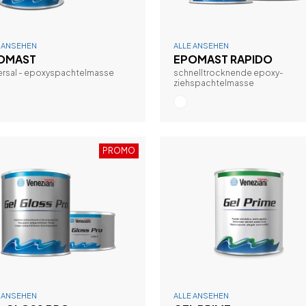
E ANSEHEN
ALLE ANSEHEN
OMAST
EPOMAST RAPIDO
ersal - epoxyspachtelmasse
schnelltrocknende epoxy-
ziehspachtelmasse
PROMO
E ANSEHEN
ALLE ANSEHEN