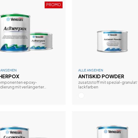
PROMO
E ANSEHEN
ALLE ANSEHEN
HERPOX
ANTISKID POWDER
omponenten epoxy-
zusatzstoff mit spezial-granulat 
dierung mit verlängerter
lackfarben
streichbarkeit