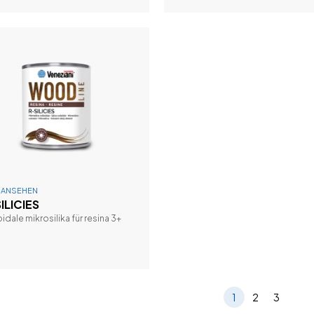
E ANSEHEN
ILICIES
oidale mikrosilika für resina 3+
1
2
3