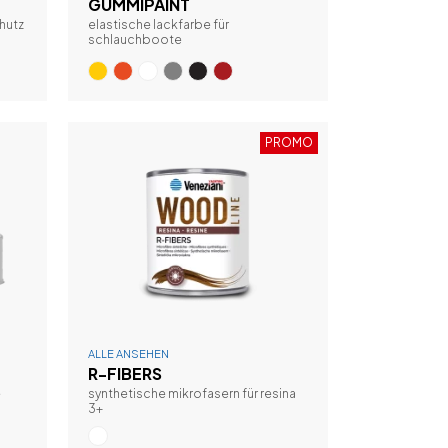
GUMMIPAINT
hutz
elastische lackfarbe für
schlauchboote
PROMO
ALLE ANSEHEN
R-FIBERS
e
synthetische mikrofasern für resina
3+