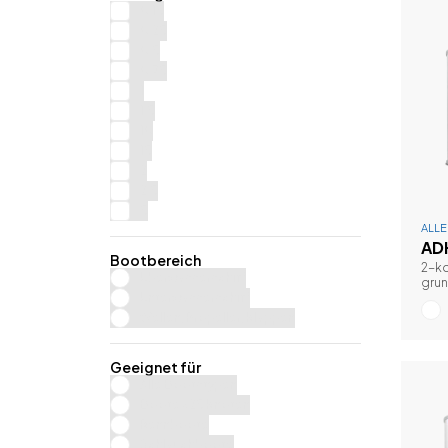
0.15
0.25
0.5
0.75
1
1.5
10
15
2
2.5
5
ALL
AD
Bootbereich
2-k
Überwasserschiff
grun
über
Unterwasserschiff
Wellen, Propeller, Klappen
Geeignet für
Alle Bootstypen
Boote <25 Knoten
Rennboote
Schlauchboote