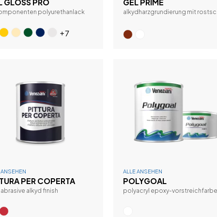
L GLOSS PRO
GEL PRIME
komponenten polyurethanlack
alkydharzgrundierung mit rostsc
+7
E ANSEHEN
ALLE ANSEHEN
TTURA PER COPERTA
POLYGOAL
-abrasive alkyd finish
polyacryl epoxy-vorstreichfarb