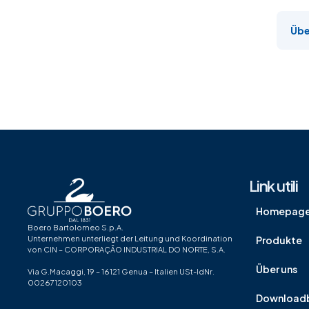
Übe
Link utili
Homepag
Boero Bartolomeo S.p.A.
Produkte
Unternehmen unterliegt der Leitung und Koordination
von CIN – CORPORAÇÃO INDUSTRIAL DO NORTE, S.A.
Über uns
Via G.Macaggi, 19 – 16121 Genua – Italien USt-IdNr.
00267120103
Downloadb