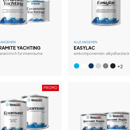
E ANSEHEN
ALLE ANSEHEN
RAMITE YACHTING
EASYLAC
ieranstrich für innenräume
einkomponenten-alkydharzlack
+2
PROMO