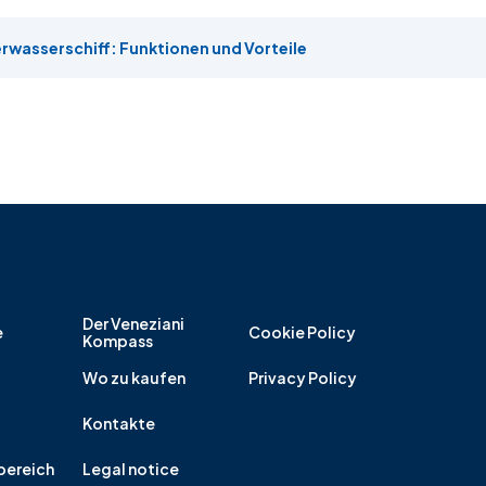
rwasserschiff: Funktionen und Vorteile
Der Veneziani
e
Cookie Policy
Kompass
Wo zu kaufen
Privacy Policy
Kontakte
ereich
Legal notice