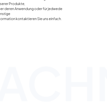
serer Produkte,
er deren Anwendung oder für jedwede
nstige
formation kontaktieren Sie uns einfach.