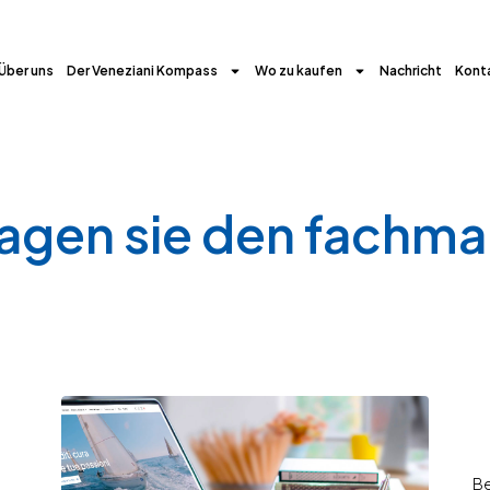
Über uns
Der Veneziani Kompass
Wo zu kaufen
Nachricht
Kont
agen sie den fachm
Be