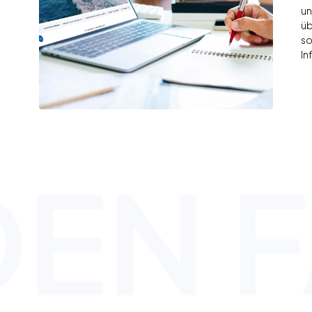
un
üb
so
In