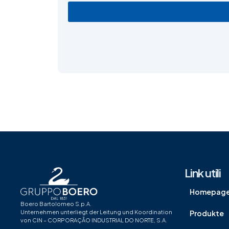
Link utili
Homepag
Boero Bartolomeo S.p.A.
Produkte
Unternehmen unterliegt der Leitung und Koordination
von CIN – CORPORAÇÃO INDUSTRIAL DO NORTE, S.A.