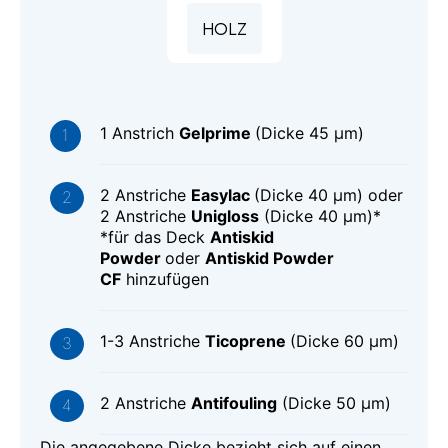
HOLZ
1 Anstrich
Gelprime
(Dicke 45 μm)
2 Anstriche
Easylac
(Dicke 40 μm) oder
2 Anstriche
Unigloss
(Dicke 40 μm)*
*für das Deck
Antiskid
Powder
oder
Antiskid Powder
CF
hinzufügen
1-3 Anstriche
Ticoprene
(Dicke 60 μm)
2 Anstriche
Antifouling
(Dicke 50 μm)
Die angegebene Dicke bezieht sich auf einen