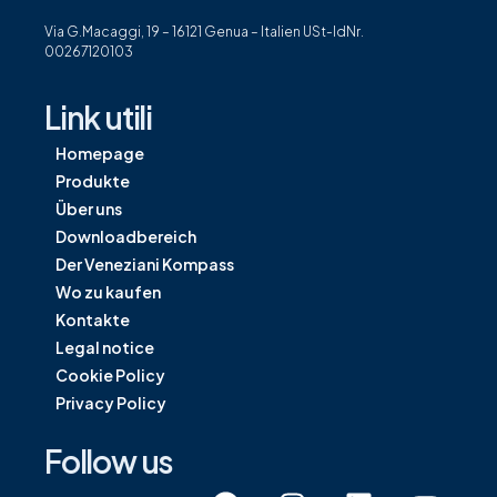
Via G.Macaggi, 19 – 16121 Genua – Italien USt-IdNr.
00267120103
Link utili
Homepage
Produkte
Über uns
Downloadbereich
Der Veneziani Kompass
Wo zu kaufen
Kontakte
Legal notice
Cookie Policy
Privacy Policy
Follow us