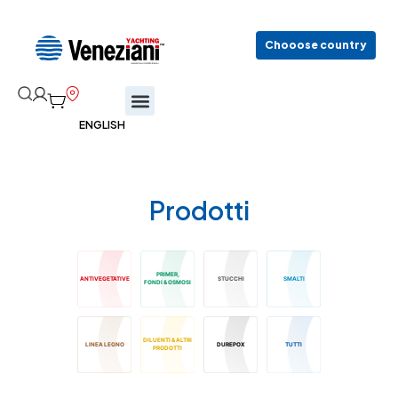
Chooose country
Prodotti
PRIMER,
ANTIVEGETATIVE
STUCCHI
SMALTI
FONDI & OSMOSI
DILUENTI & ALTRI
LINEA LEGNO
DUREPOX
TUTTI
PRODOTTI