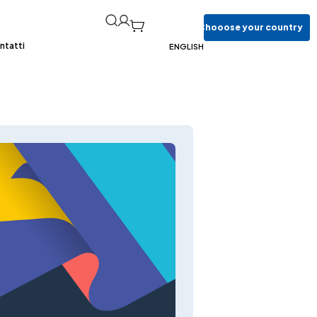
Chooose
your
country
ntatti
ENGLISH