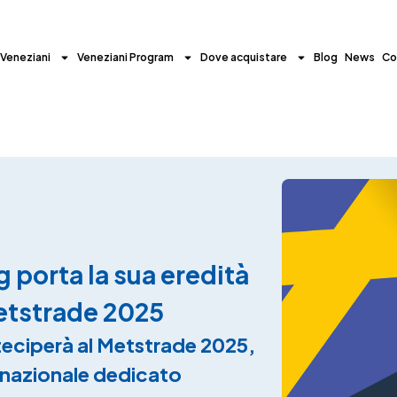
 Veneziani
Veneziani Program
Dove acquistare
Blog
News
Co
 porta la sua eredità
Metstrade 2025
teciperà al Metstrade 2025,
ernazionale dedicato