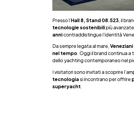
Presso l’
Hall 8, Stand 08.523
, il bra
tecnologie sostenibili
più avanzate, 
anni
contraddistingue l’identità Vene
Da sempre legata al mare,
Veneziani
nel tempo
. Oggi il brand continua a 
dello yachting contemporaneo nel pie
I visitatori sono invitati a scoprire l’
tecnologia
si incontrano per offrire
p
superyacht
.