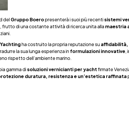
nd del
Gruppo Boero
presenterà i suoi più recenti
sistemi ver
frutto di una costante attività di ricerca unita alla
maestria a
ziani.
 Yachting
ha costruito la propria reputazione su
affidabilità
tradurre la sua lunga esperienza in
formulazioni innovative
,
no rispetto dell’ambiente marino.
ampia gamma di
soluzioni vernicianti per yacht
firmate Venezi
rotezione duratura, resistenza e un’estetica raffinata
p