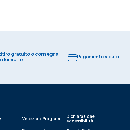
Ritiro gratuito o consegna
Pagamento sicuro​
a domicilio
Dichiarazione
e
Veneziani Program
accessibilità