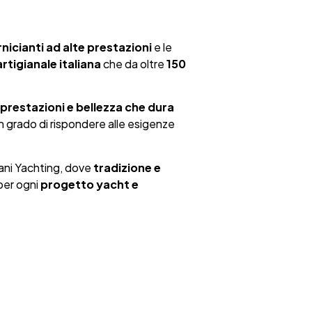
nicianti ad alte prestazioni
e le
rtigianale italiana
che da oltre
150
, prestazioni e bellezza che dura
 in grado di rispondere alle esigenze
ani Yachting, dove
tradizione e
er ogni
progetto yacht e