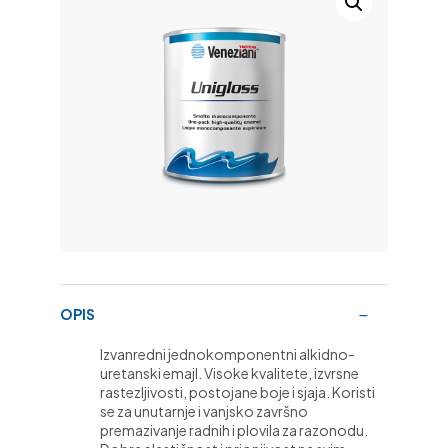
OPIS
Izvanredni jednokomponentni alkidno-
uretanski emajl. Visoke kvalitete, izvrsne
rastezljivosti, postojane boje i sjaja. Koristi
se za unutarnje i vanjsko završno
premazivanje radnih i plovila za razonodu.