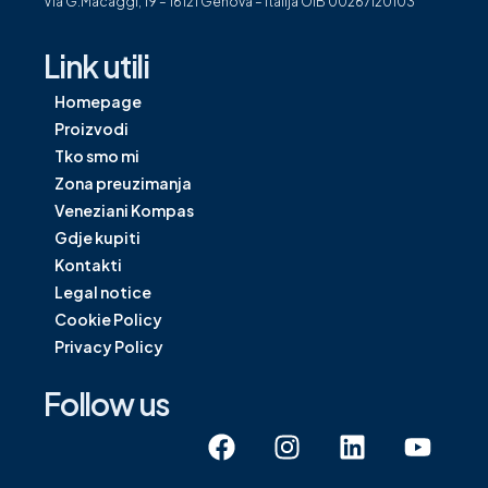
Via G.Macaggi, 19 – 16121 Genova – Italija OIB 00267120103
Link utili
Homepage
Proizvodi
Tko smo mi
Zona preuzimanja
Veneziani Kompas
Gdje kupiti
Kontakti
Legal notice
Cookie Policy
Privacy Policy
Follow us