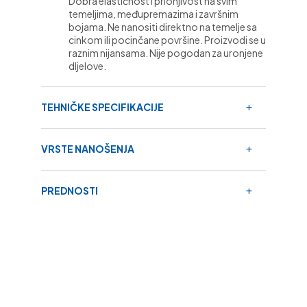
Dobra elastičnost i prionjivost na svim
temeljima, međupremazima i završnim
bojama. Ne nanositi direktno na temelje sa
cinkom ili pocinčane površine. Proizvodi se u
raznim nijansama. Nije pogodan za uronjene
dIjelove.
TEHNIČKE SPECIFIKACIJE
VRSTE NANOŠENJA
PREDNOSTI