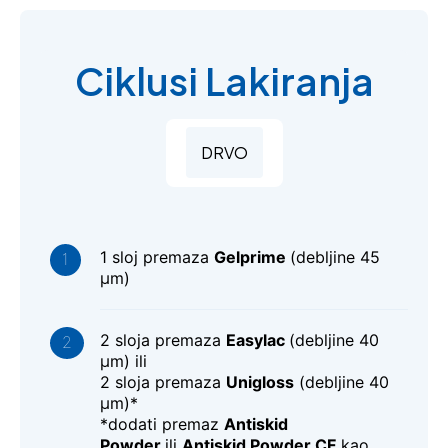
Ciklusi Lakiranja
DRVO
1 sloj premaza
Gelprime
(debljine 45
μm)
2 sloja premaza
Easylac
(debljine 40
μm) ili
2 sloja premaza
Unigloss
(debljine 40
μm)*
*dodati premaz
Antiskid
Powder
ili
Antiskid Powder CF
kao