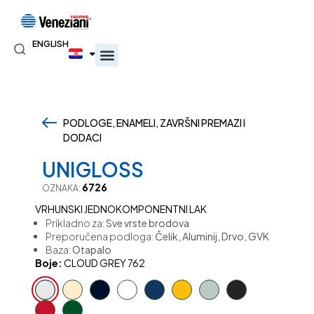
ENGLISH
PODLOGE, ENAMELI, ZAVRŠNI PREMAZI I
DODACI
,
UNIGLOSS
6726
OZNAKA:
VRHUNSKI JEDNOKOMPONENTNI LAK
Prikladno za:
Sve vrste brodova
Preporučena podloga:
Čelik, Aluminij, Drvo, GVK
Baza:
Otapalo
Boje:
CLOUD GREY 762