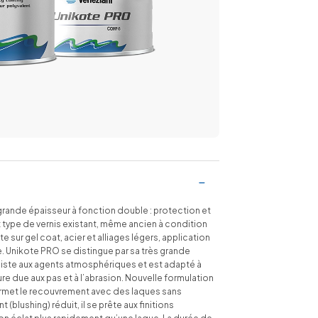
nde épaisseur à fonction double : protection et
ut type de vernis existant, même ancien à condition
e sur gel coat, acier et alliages légers, application
 Unikote PRO se distingue par sa très grande
siste aux agents atmosphériques et est adapté à
usure due aux pas et à l’abrasion. Nouvelle formulation
ermet le recouvrement avec des laques sans
(blushing) réduit, il se prête aux finitions