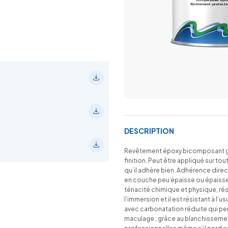
DESCRIPTION
Revêtement époxy bicomposant gra
finition. Peut être appliqué sur to
qu’il adhère bien. Adhérence direct
en couche peu épaisse ou épaisse.
ténacité chimique et physique, ré
l’immersion et il est résistant à l’
avec carbonatation réduite qui p
maculage ; grâce au blanchissement 