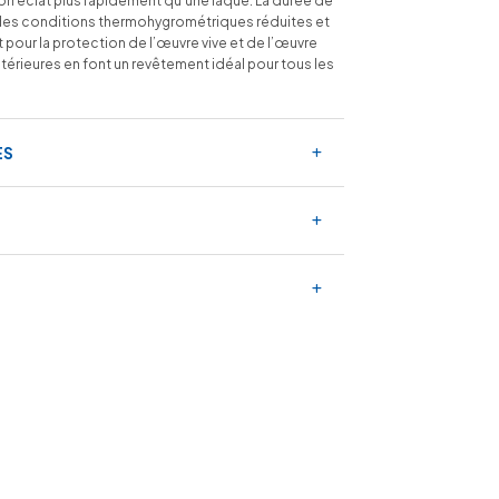
on éclat plus rapidement qu’une laque. La durée de
us des conditions thermohygrométriques réduites et
 pour la protection de l’œuvre vive et de l’œuvre
intérieures en font un revêtement idéal pour tous les
ES