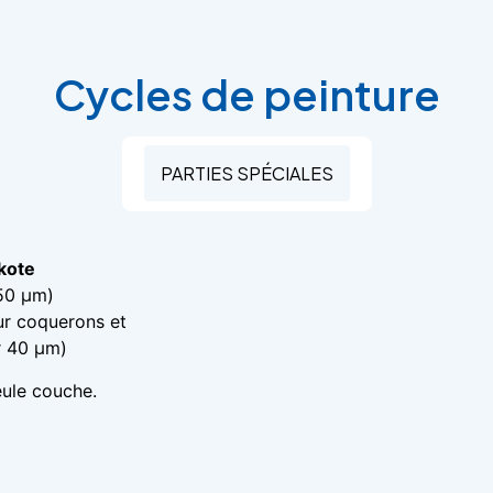
Cycles de peinture
PARTIES SPÉCIALES
kote
50 µm)
r coquerons et
r 40 µm)
eule couche.