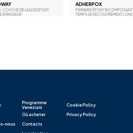
OWAY
ADHERPOX
-COUCHE DE LAQUE ÉPOXY
PRIMAIRE ÉPOXY BICOMPOSANT
E ÉPAISSEUR
TEMPS DE RECOUVREMENT LON
Programme
e
Cookie Policy
Veneziani
Où acheter
Privacy Policy
s-nous
Contacts