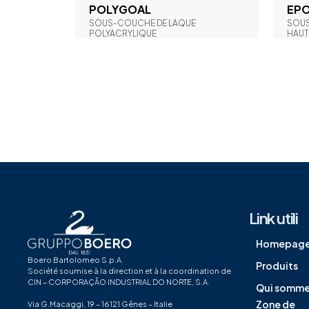
POLYGOAL
EP
SOUS-COUCHE DE LAQUE
SOUS
POLYACRYLIQUE
HAUT
Link utili
Homepag
Boero Bartolomeo S.p.A.
Produits
Société soumise à la direction et à la coordination de
CIN – CORPORAÇÃO INDUSTRIAL DO NORTE, S.A.
Qui somme
Zone de
Via G.Macaggi, 19 – 16121 Gênes – Italie