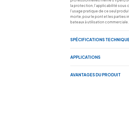
professionnelles même s’il perd s
la protection, l’applicabilité so
l’usage pratique de ce seul produit
morte, pour le pont et les parties 
bateaux à utilisation commerciale.
SPÉCIFICATIONS TECHNIQU
APPLICATIONS
AVANTAGES DU PRODUIT