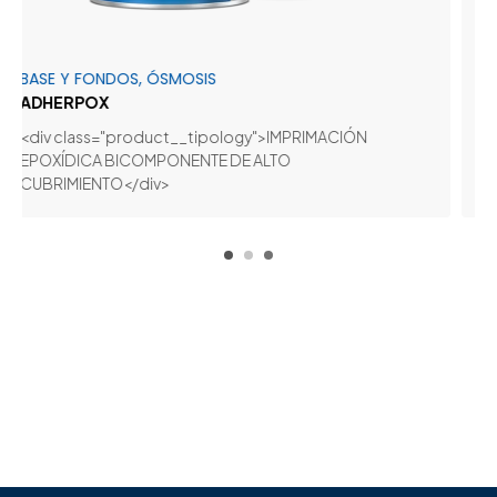
SE Y FONDOS, ÓSMOSIS
BASE E
DHERPOX
EPOW
iv class="product__tipology">IMPRIMACIÓN
BAJO E
OXÍDICA BICOMPONENTE DE ALTO
BRIMIENTO</div>