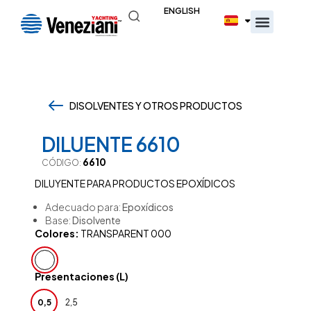
ENGLISH
DISOLVENTES Y OTROS PRODUCTOS
,
DILUENTE 6610
6610
CÓDIGO:
DILUYENTE PARA PRODUCTOS EPOXÍDICOS
Adecuado para:
Epoxídicos
Base:
Disolvente
Colores:
TRANSPARENT 000
Presentaciones (L)
0,5
2,5