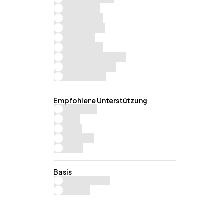
Antifouling
Gummipaint
Epoxidharze
Gelgloss
Polyurethan
Additiv für Resina3+
Additiv für Lacke
Wassertanks
Empfohlene Unterstützung
Aluminium
GFK
Holz
Neopren
Stahl
Basis
Lösungsmittel
Wasser