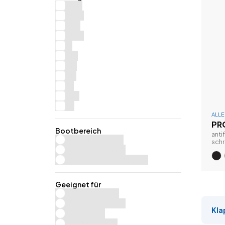
0.15
0.25
0.5
0.75
1
1.5
10
15
2
2.5
5
ALL
PR
Bootbereich
anti
Überwasserschiff
schr
Unterwasserschiff
Wellen, Propeller, Klappen
Geeignet für
Alle Bootstypen
Boote <25 Knoten
Kla
Rennboote
Schlauchboote