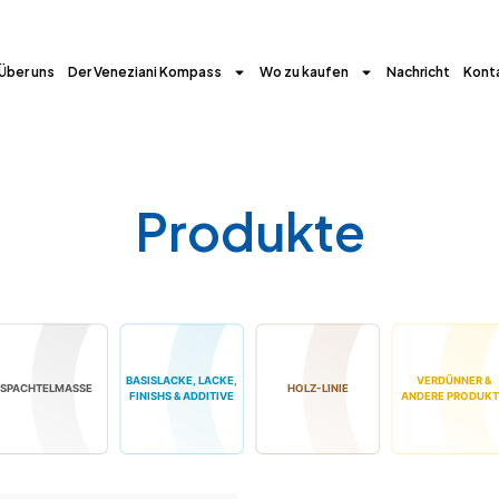
Über uns
Der Veneziani Kompass
Wo zu kaufen
Nachricht
Kont
Produkte
BASISLACKE, LACKE,
VERDÜNNER &
SPACHTELMASSE
HOLZ-LINIE
FINISHS & ADDITIVE
ANDERE PRODUKT