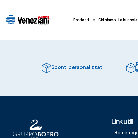
Prodotti
Chi siamo
La bussola
Sconti personalizzati
Link utili
Homepag