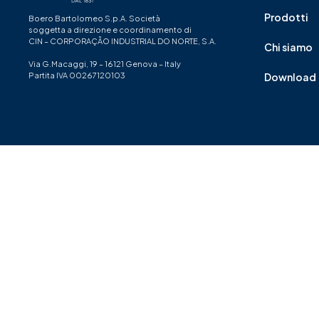
Prodotti
Boero Bartolomeo S.p.A. Società
soggetta a direzione e coordinamento di
CIN – CORPORAÇÃO INDUSTRIAL DO NORTE, S.A.
Chi siamo
Via G.Macaggi, 19 – 16121 Genova – Italy
Partita IVA 00267120103
Download