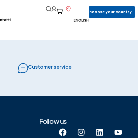
Chooose
your
country
ntatti
ENGLISH
Customer service
Follow us