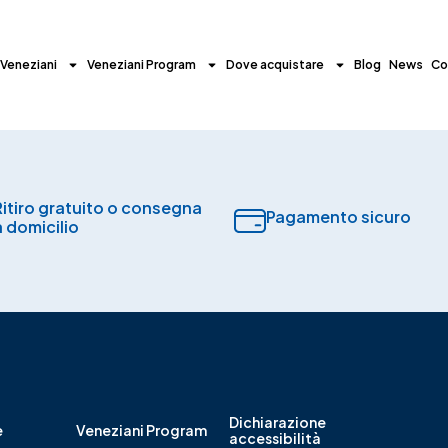
 Veneziani
Veneziani Program
Dove acquistare
Blog
News
Co
Ritiro gratuito o consegna
Pagamento sicuro​
a domicilio
Dichiarazione
e
Veneziani Program
accessibilità