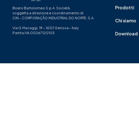
Prodotti
Boero Bartolomeo S.p.A. Società
soggetta a direzione e coordinamento di
CIN – CORPORAÇÃO INDUSTRIAL DO NORTE, S.A.
Chi siamo
Via G.Macaggi, 19 – 16121 Genova – Italy
Partita IVA 00267120103
Download