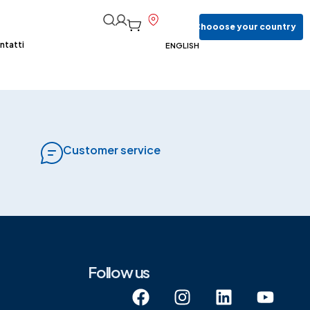
Chooose
your
country
ntatti
ENGLISH
Customer service
Follow us