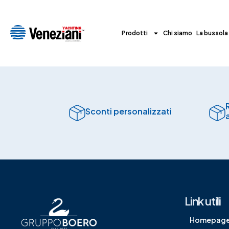
Prodotti
Chi siamo
La bussola
Sconti personalizzati
Link utili
Homepag