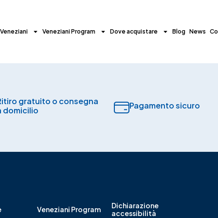
 Veneziani
Veneziani Program
Dove acquistare
Blog
News
Co
Ritiro gratuito o consegna
Pagamento sicuro​
a domicilio
Dichiarazione
e
Veneziani Program
accessibilità