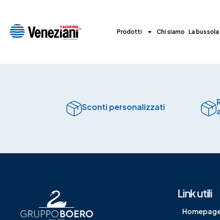
Prodotti
Chi siamo
La bussola
Sconti personalizzati
Link utili
Homepag