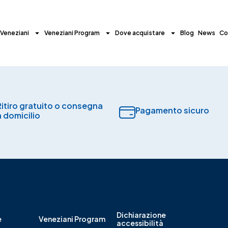
 Veneziani
Veneziani Program
Dove acquistare
Blog
News
Co
Ritiro gratuito o consegna
Pagamento sicuro​
a domicilio
Dichiarazione
e
Veneziani Program
accessibilità