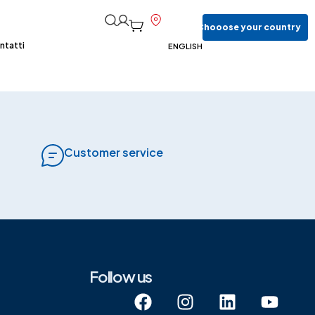
Chooose
your
country
ntatti
ENGLISH
Customer service
Follow us