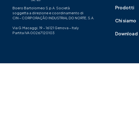
Prodotti
Boero Bartolomeo S.p.A. Società
soggetta a direzione e coordinamento di
CIN – CORPORAÇÃO INDUSTRIAL DO NORTE, S.A.
Chi siamo
Via G.Macaggi, 19 – 16121 Genova – Italy
Partita IVA 00267120103
Download