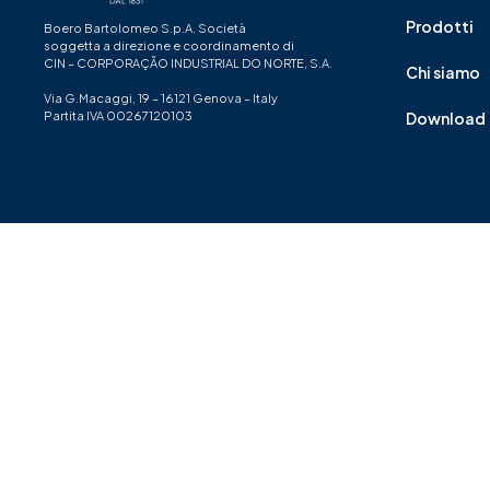
Prodotti
Boero Bartolomeo S.p.A. Società
soggetta a direzione e coordinamento di
CIN – CORPORAÇÃO INDUSTRIAL DO NORTE, S.A.
Chi siamo
Via G.Macaggi, 19 – 16121 Genova – Italy
Partita IVA 00267120103
Download