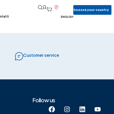
Chooose
your
country
ntatti
ENGLISH
Customer service
Follow us