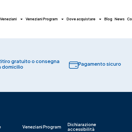
 Veneziani
Veneziani Program
Dove acquistare
Blog
News
Co
Ritiro gratuito o consegna
Pagamento sicuro​
a domicilio
Dichiarazione
e
Veneziani Program
accessibilità