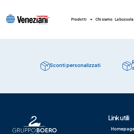
Prodotti
Chi siamo
La bussola
Sconti personalizzati
Link utili
Homepag