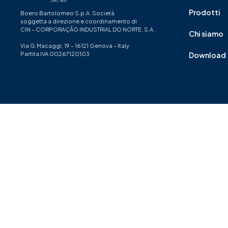
Prodotti
Boero Bartolomeo S.p.A. Società
soggetta a direzione e coordinamento di
CIN – CORPORAÇÃO INDUSTRIAL DO NORTE, S.A.
Chi siamo
Via G.Macaggi, 19 – 16121 Genova – Italy
Partita IVA 00267120103
Download