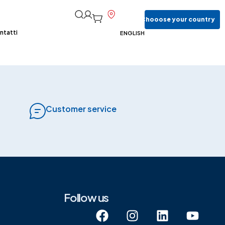
Chooose
your
country
ntatti
ENGLISH
Customer service
Follow us