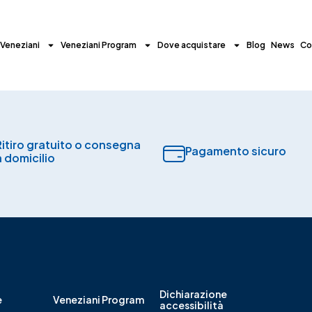
 Veneziani
Veneziani Program
Dove acquistare
Blog
News
Co
Ritiro gratuito o consegna
Pagamento sicuro​
a domicilio
Dichiarazione
e
Veneziani Program
accessibilità