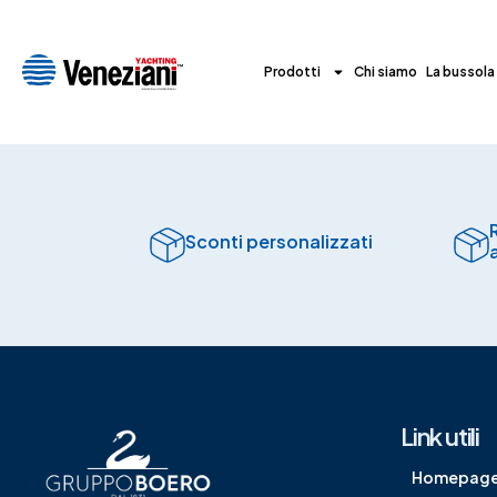
Prodotti
Chi siamo
La bussola
Sconti personalizzati
Link utili
Homepag