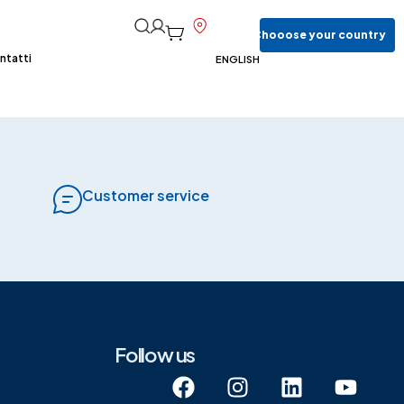
Chooose
your
country
ntatti
ENGLISH
Customer service
Follow us