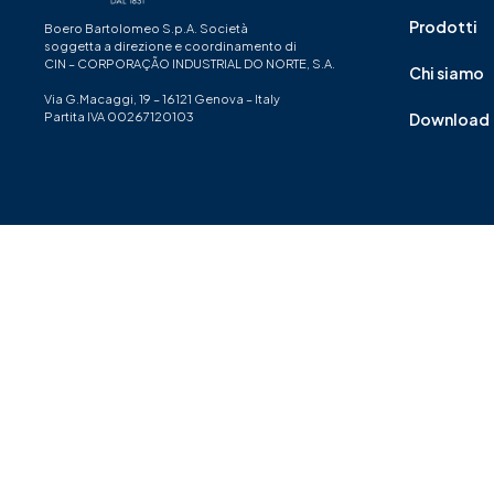
Prodotti
Boero Bartolomeo S.p.A. Società
soggetta a direzione e coordinamento di
CIN – CORPORAÇÃO INDUSTRIAL DO NORTE, S.A.
Chi siamo
Via G.Macaggi, 19 – 16121 Genova – Italy
Partita IVA 00267120103
Download