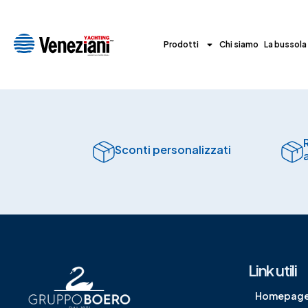
Prodotti
Chi siamo
La bussola
Sconti personalizzati
Link utili
Homepag