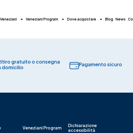
 Veneziani
Veneziani Program
Dove acquistare
Blog
News
Co
Ritiro gratuito o consegna
Pagamento sicuro​
a domicilio
Dichiarazione
e
Veneziani Program
accessibilità