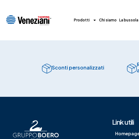
Prodotti
Chi siamo
La bussola
Sconti personalizzati
Link utili
Homepag