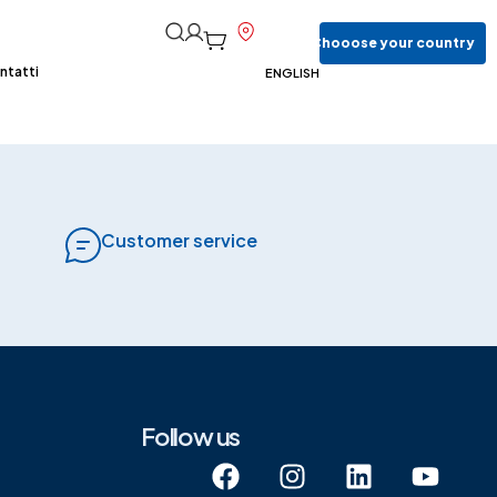
Chooose
your
country
ntatti
ENGLISH
Customer service
Follow us