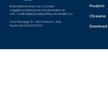
Prodotti
Boero Bartolomeo S.p.A. Società
soggetta a direzione e coordinamento di
CIN – CORPORAÇÃO INDUSTRIAL DO NORTE, S.A.
Chi siamo
Via G.Macaggi, 19 – 16121 Genova – Italy
Partita IVA 00267120103
Download