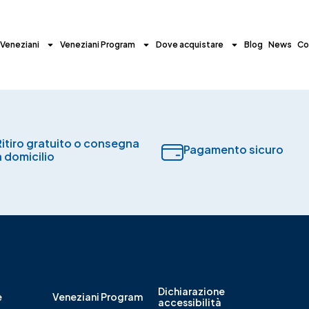
 Veneziani
Veneziani Program
Dove acquistare
Blog
News
Co
Ritiro gratuito o consegna
Pagamento sicuro​
a domicilio
Dichiarazione
e
Veneziani Program
accessibilità