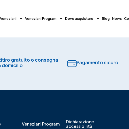
 Veneziani
Veneziani Program
Dove acquistare
Blog
News
Co
Ritiro gratuito o consegna
Pagamento sicuro​
a domicilio
Dichiarazione
e
Veneziani Program
accessibilità