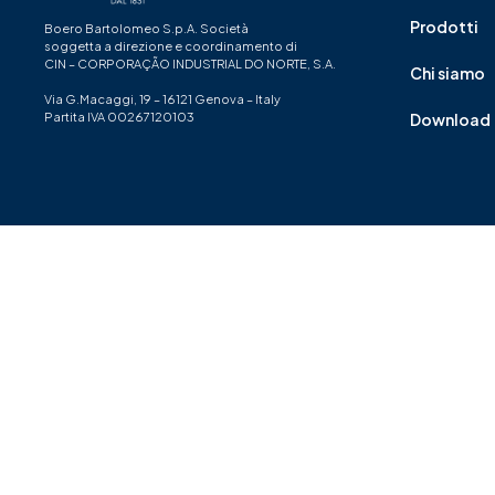
Prodotti
Boero Bartolomeo S.p.A. Società
soggetta a direzione e coordinamento di
CIN – CORPORAÇÃO INDUSTRIAL DO NORTE, S.A.
Chi siamo
Via G.Macaggi, 19 – 16121 Genova – Italy
Partita IVA 00267120103
Download