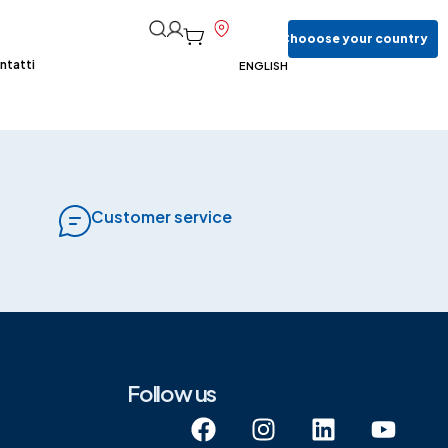
Chooose
your
country
ntatti
ENGLISH
Customer service
Follow us