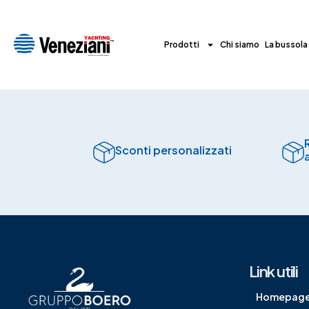
Prodotti
Chi siamo
La bussola
Sconti personalizzati
Link utili
Homepag