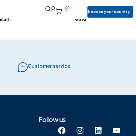
Chooose
your
country
ntatti
ENGLISH
Customer service
Follow us