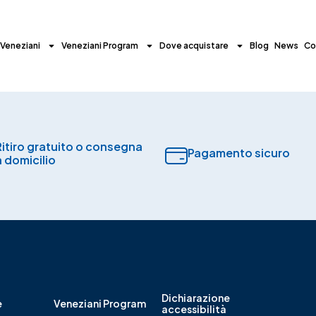
 Veneziani
Veneziani Program
Dove acquistare
Blog
News
Co
Ritiro gratuito o consegna
Pagamento sicuro​
a domicilio
Dichiarazione
e
Veneziani Program
accessibilità