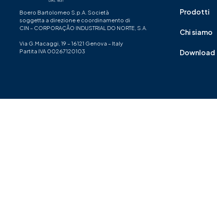
Prodotti
Boero Bartolomeo S.p.A. Società
soggetta a direzione e coordinamento di
CIN – CORPORAÇÃO INDUSTRIAL DO NORTE, S.A.
Chi siamo
Via G.Macaggi, 19 – 16121 Genova – Italy
Partita IVA 00267120103
Download